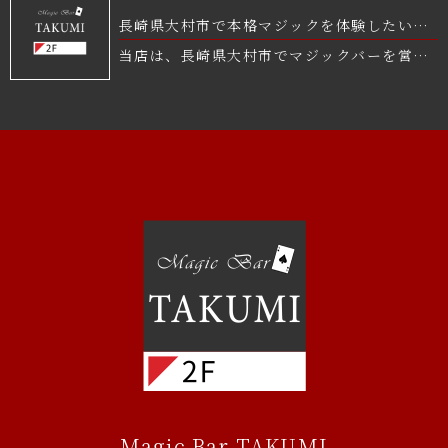
長崎県大村市で本格マジックを体験したいな
らMagic Bar TAKUMIへ。
当店は、長崎県大村市でマジックバーを営ん
でいるMagic Bar TAKUMIです。 本格的な
マジック＆催眠術を体験したいならMagic
Bar TAKUMIへ。 非日常の体験へとお連れ
いたします。
Magic Bar TAKUMI