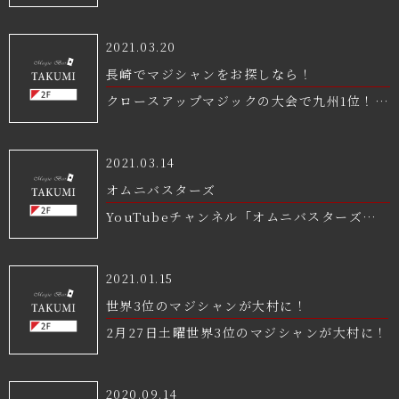
風評について、真摯に協議し、双方の意向も
報告いたします。 皆さまにご心配をおかけし
すがやれる事を考えて‥‥ ご予約頂いた場合
お願い申し上げます。 寒いのか暑いのかよう
踏まえこのたび円満に解決しましたので、ご
ましたことをお詫び申し上げますと共に、引
のみ20:00〜23:00までの間貸し切り営業承
わからん日々が続きそうですが寒暖差に気を
2021.03.20
報告いたします。 皆さまにご心配をおかけし
き続きの変わらぬご愛顧をいただきますよう
ります_(:3」z)_ 1団体4名様以内で！(県のス
つけてお過ごし下さいませあなかしこまる。
長崎でマジシャンをお探しなら！
ましたことをお詫び申し上げますと共に、引
お願い申し上げます。 寒いのか暑いのかよう
テージ変化の状況によってまた考えますが)
10月某日 Magic Bar TAKUMI代表 葉山拓
クロースアップマジックの大会で九州1位！
き続きの変わらぬご愛顧をいただきますよう
わからん日々が続きそうですが寒暖差に気を
うちカラオケもないしスタッフいないし換気
海
全国大会出場経験もあるマジシャンTAKUMI
お願い申し上げます。 寒いのか暑いのかよう
つけてお過ごし下さいませあなかしこまる。
バリバリしてるし感染リスク少ないと思うん
に任せてみてつかぁさい。
わからん日々が続きそうですが寒暖差に気を
2021.03.14
10月某日 Magic Bar TAKUMI 代表 葉山
だけどなー。 よかったらシェアしてちょ
つけてお過ごし下さいませあなかしこまる。
オムニバスターズ
拓海
_(:3」z)_
10月某日 Magic Bar TAKUMI 代表 葉山
YouTubeチャンネル「オムニバスターズ」
拓海
開設しました！ チャンネル登録よろしくお願
いします！
2021.01.15
世界3位のマジシャンが大村に！
2月27日土曜世界3位のマジシャンが大村に！
2020.09.14