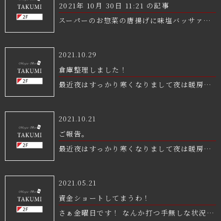
2021年 10月 30日 11:21 の記事
スーパーのお惣菜の唐揚げに味塩バッサァか
けるじいちゃんに苦言を呈していたばあちゃ
んの方が先に亡くなったので結局食いたい物
2021.10.29
食ってストレス無い方が長生きなのかと思っ
倉庫整理しました！
てる。 にしても唐揚げに味塩かけるのやべー
最近夜はすっかり寒くなりまして夜は暖房を
な改めて。 ※唐揚げに味塩ぶっかけて食べて
つけて昼間は冷房をつける日々ですがいかが
たら長生きできるってわけでは決して無い 最
お過ごしでしょうか。 さて、TAKUMIは
2021.10.21
近夜はすっかり寒くなりまして夜は暖房をつ
Food pairing salon rishe お助け隊
ご報告。
けて昼間は冷房をつける日々ですがいかがお
notwork との間の懸案やそれに端を発する
最近夜はすっかり寒くなりまして夜は暖房を
過ごしでしょうか。 さて、 TAKUMIは
風評について、真摯に協議し、双方の意向も
つけて昼間は冷房をつける日々ですがいかが
Food pairing salon rishe お助け隊
踏まえこのたび円満に解決しましたので、ご
お過ごしでしょうか。 さて、 TAKUMIは
notwork との間の懸案やそれに端を発する
2021.05.21
報告いたします。 皆さまにご心配をおかけし
Food pairling salon rishe お助け隊
風評について、真摯に協議し、双方の意向も
資金ショートしてまうわ！
ましたことをお詫び申し上げますと共に、引
notwork との間の懸案やそれに端を発する
踏まえこのたび円満に解決しましたので、ご
さぁ金曜日です！ なんか打つ手無しな状況で
き続きの変わらぬご愛顧をいただきますよう